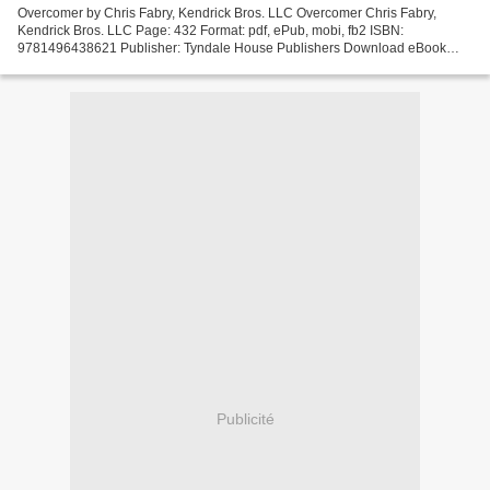
Overcomer by Chris Fabry, Kendrick Bros. LLC Overcomer Chris Fabry,
Kendrick Bros. LLC Page: 432 Format: pdf, ePub, mobi, fb2 ISBN:
9781496438621 Publisher: Tyndale House Publishers Download eBook
Epub books free download uk Overcomer by Chris Fabry,...
Publicité