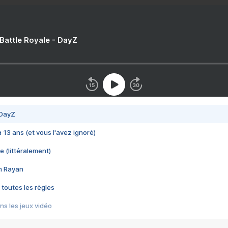
 Battle Royale - DayZ
 DayZ
 a 13 ans (et vous l'avez ignoré)
e (littéralement)
im Rayan
 toutes les règles
s les jeux vidéo
us choquant de Rockstar ? - Le scandale BULLY