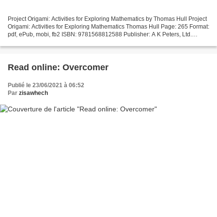
Project Origami: Activities for Exploring Mathematics by Thomas Hull Project
Origami: Activities for Exploring Mathematics Thomas Hull Page: 265 Format:
pdf, ePub, mobi, fb2 ISBN: 9781568812588 Publisher: A K Peters, Ltd.
Download Project Origami: Activities...
Read online: Overcomer
Publié le 23/06/2021 à 06:52
Par
zisawhech