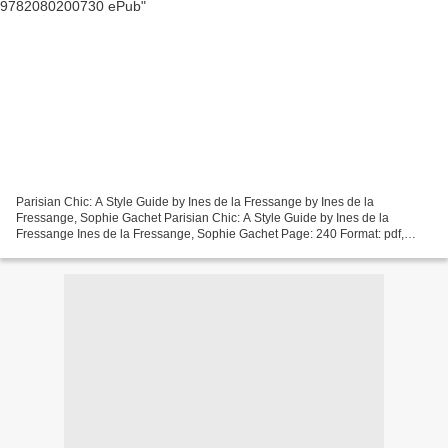
Parisian Chic: A Style Guide by Ines de la Fressange by Ines de la
Fressange, Sophie Gachet Parisian Chic: A Style Guide by Ines de la
Fressange Ines de la Fressange, Sophie Gachet Page: 240 Format: pdf,
ePub, mobi, fb2 ISBN: 9782080200730 Publisher:...