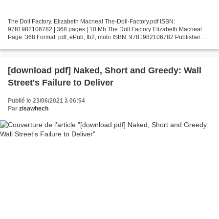
The Doll Factory. Elizabeth Macneal The-Doll-Factory.pdf ISBN:
9781982106782 | 368 pages | 10 Mb The Doll Factory Elizabeth Macneal
Page: 368 Format: pdf, ePub, fb2, mobi ISBN: 9781982106782 Publisher:
Atria/Emily Bestler Books Download The Doll Factory...
[download pdf] Naked, Short and Greedy: Wall
Street's Failure to Deliver
Publié le 23/06/2021 à 06:54
Par
zisawhech