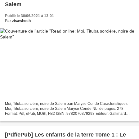
Salem
Publié le 30/06/2021 à 13:01
Par
zisawhech
Moi, Tituba sorcière, noire de Salem pan Maryse Condé Caractéristiques
Moi, Tituba sorcière, noire de Salem Maryse Condé Nb. de pages: 278
Format: Pdf, ePub, MOBI, FB2 ISBN: 9782070379293 Editeur: Gallimard
Date de parution: 1988 Télécharger eBook gratuit...
[Pdf/ePub] Les enfants de la terre Tome 1 : Le