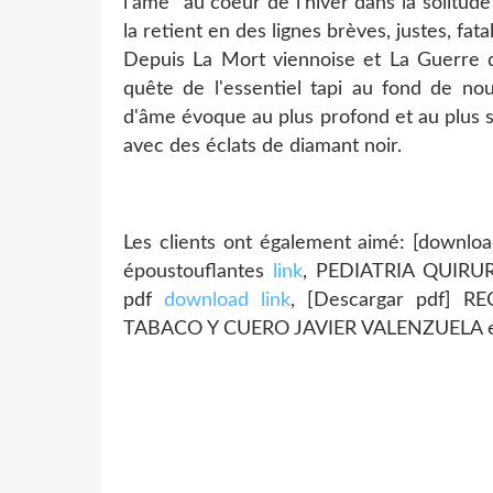
l'âme" au coeur de l'hiver dans la solitude
la retient en des lignes brèves, justes, fat
Depuis La Mort viennoise et La Guerre de
quête de l'essentiel tapi au fond de nous
d'âme évoque au plus profond et au plus si
avec des éclats de diamant noir.
Les clients ont également aimé: [downloa
époustouflantes
link
, PEDIATRIA QUIRUR
pdf
download link
, [Descargar pdf] 
TABACO Y CUERO JAVIER VALENZUELA e