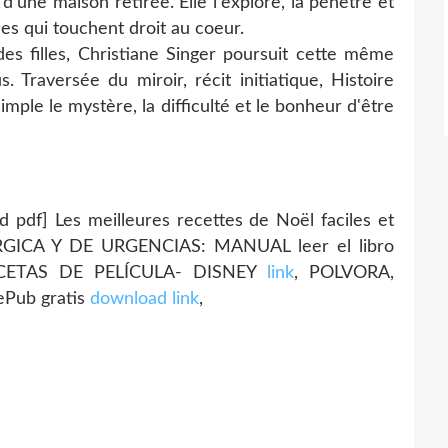
 d'une maison retirée. Elle l'explore, la pénètre et
ales qui touchent droit au coeur.
s filles, Christiane Singer poursuit cette même
. Traversée du miroir, récit initiatique, Histoire
mple le mystère, la difficulté et le bonheur d'être
d pdf] Les meilleures recettes de Noël faciles et
GICA Y DE URGENCIAS: MANUAL leer el libro
RECETAS DE PELÍCULA- DISNEY
link
, POLVORA,
Pub gratis
download link
,