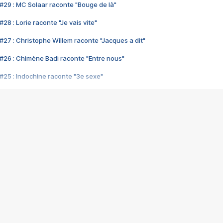
#29 : MC Solaar raconte "Bouge de là"
28 : Lorie raconte "Je vais vite"
#27 : Christophe Willem raconte "Jacques a dit"
#26 : Chimène Badi raconte "Entre nous"
#25 : Indochine raconte "3e sexe"
#24 : Zaho raconte "C'est chelou"
#23 : Patrick Bruel raconte "Au café des délices"
#22 : Kyo raconte "Le chemin"
#21 : Nolwenn Leroy raconte "Cassé"
#20 : Patrick Hernandez raconte "Born to be alive"
#19 : Lorie raconte "Près de moi"
#18 : Michael Jones raconte "A nos actes manqués" (avec Jean-Jacque
#17 : Khaled raconte "Aïcha"