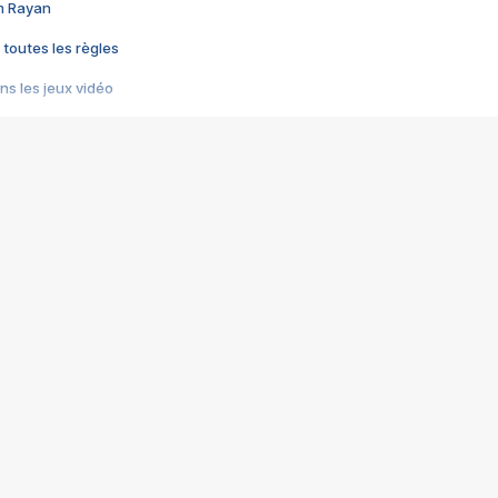
im Rayan
 toutes les règles
s les jeux vidéo
us choquant de Rockstar ? - Le scandale BULLY
e plus moche de Steam
du RÊVE tourne au CAUCHEMAR
pendant 8 heures
it… à tort
umiliés par un jeu vidéo
ire - Final Fantasy 8
ti un empire - Age of Empires
story DOFUS
tard, il crée l'un des pires jeux de tous les temps, MindsEye.