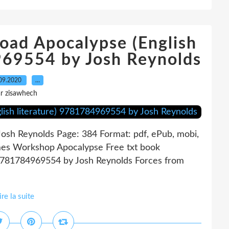
oad Apocalypse (English
969554 by Josh Reynolds
09.2020
…
r zisawhech
osh Reynolds Page: 384 Format: pdf, ePub, mobi,
es Workshop Apocalypse Free txt book
 9781784969554 by Josh Reynolds Forces from
ire la suite