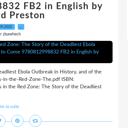
32 FB2 in English by
rd Preston
09.2020
…
r zisawhech
eadliest Ebola Outbreak in History, and of the
is-in-the-Red-Zone-The.pdf ISBN:
 in the Red Zone: The Story of the Deadliest
ire la suite