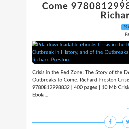
Come 97808129988
Richa
29.
Pa
Crisis in the Red Zone: The Story of the D
Outbreaks to Come. Richard Preston Cris
9780812998832 | 400 pages | 10 Mb Crisis
Ebola...
L