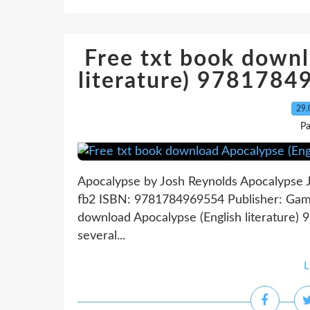
Free txt book downl
literature) 9781784
29.
Pa
Apocalypse by Josh Reynolds Apocalypse J
fb2 ISBN: 9781784969554 Publisher: Gam
download Apocalypse (English literature)
several...
L