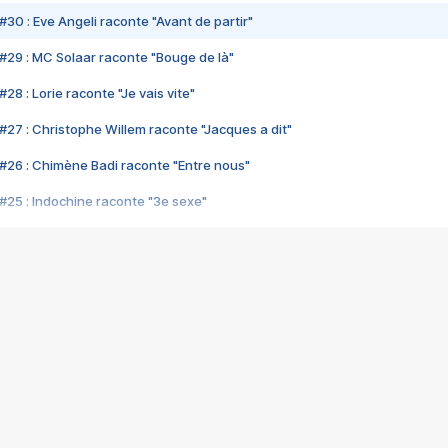
#30 : Eve Angeli raconte "Avant de partir"
#29 : MC Solaar raconte "Bouge de là"
28 : Lorie raconte "Je vais vite"
#27 : Christophe Willem raconte "Jacques a dit"
#26 : Chimène Badi raconte "Entre nous"
#25 : Indochine raconte "3e sexe"
#24 : Zaho raconte "C'est chelou"
#23 : Patrick Bruel raconte "Au café des délices"
#22 : Kyo raconte "Le chemin"
#21 : Nolwenn Leroy raconte "Cassé"
#20 : Patrick Hernandez raconte "Born to be alive"
#19 : Lorie raconte "Près de moi"