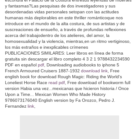
escondía el Palacio de la Costura entresus leyendas de muertes
y fantasmas?Las pesquisas de dos investigadores y sus
desordenadas vidas personales setopan con las actitudes
humanas más deplorables en este thriller románticoque nos
introduce en el mundo de la alta costura, de sus artistas y de
suscreaciones de ensueño, a través de profundas reflexiones
acerca del trabajodentro de los atelieres, del amor, la
homosexualidad y la violencia, mientras,en un ritmo vertiginoso,
los más extraños e inexplicables crímenes
PUBLICACIONES SIMILARES: Leer libros en línea de forma
gratuita sin descargar el libro completo 4 3 2 1 9788432234590
PDF en español
pdf
, Downloading audiobooks to iphone 5
French Armoured Cruisers 1887-1932
download link
, Free
english book for download Rough Magic: Riding the World's
Loneliest Horse Race
read pdf
, Free download of bookworm full
version Habia una vez...mexicanas que hicieron historia / Once
Upon a Time... Mexican Women Who Made History
9786073176040 English version by Fa Orozco, Pedro J.
Fernandez
link
,