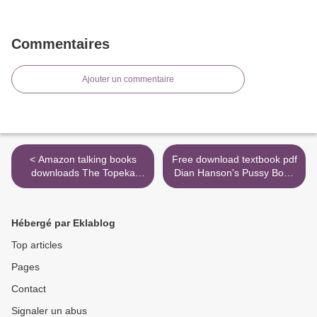
Commentaires
Ajouter un commentaire
< Amazon talking books
Free download textbook pdf
downloads The Topeka
Dian Hanson's Pussy Book
School 9780374277789
by Dian Hanson
9783836566858 in English
>
Hébergé par Eklablog
Top articles
Pages
Contact
Signaler un abus