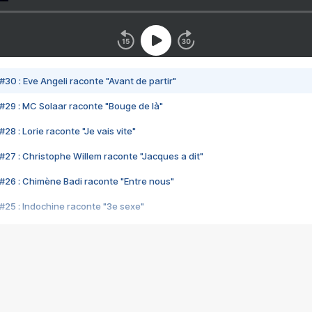
#30 : Eve Angeli raconte "Avant de partir"
#29 : MC Solaar raconte "Bouge de là"
28 : Lorie raconte "Je vais vite"
#27 : Christophe Willem raconte "Jacques a dit"
#26 : Chimène Badi raconte "Entre nous"
#25 : Indochine raconte "3e sexe"
#24 : Zaho raconte "C'est chelou"
#23 : Patrick Bruel raconte "Au café des délices"
#22 : Kyo raconte "Le chemin"
#21 : Nolwenn Leroy raconte "Cassé"