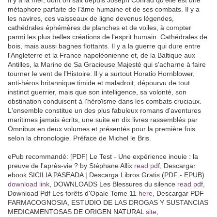
Il y a la mer, dont on sait depuis Joseph Conrad qu'elle est une
métaphore parfaite de l'âme humaine et de ses combats. Il y a
les navires, ces vaisseaux de ligne devenus légendes,
cathédrales éphémères de planches et de voiles, à compter
parmi les plus belles créations de l'esprit humain. Cathédrales de
bois, mais aussi bagnes flottants. Il y a la guerre qui dure entre
l'Angleterre et la France napoléonienne et, de la Baltique aux
Antilles, la Marine de Sa Gracieuse Majesté qui s'acharne à faire
tourner le vent de l'Histoire. Il y a surtout Horatio Hornblower,
anti-héros britannique timide et maladroit, dépourvu de tout
instinct guerrier, mais que son intelligence, sa volonté, son
obstination conduisent à l'héroïsme dans les combats cruciaux.
L'ensemble constitue un des plus fabuleux romans d'aventures
maritimes jamais écrits, une suite en dix livres rassemblés par
Omnibus en deux volumes et présentés pour la première fois
selon la chronologie. Préface de Michel le Bris.
ePub recommandé: [PDF] Le Test - Une expérience inouie : la
preuve de l'après-vie ? by Stéphane Allix
read pdf
, Descargar
ebook SICILIA PASEADA | Descarga Libros Gratis (PDF - EPUB)
download link
, DOWNLOADS Les Blessures du silence
read pdf
,
Download Pdf Les forêts d'Opale Tome 11
here
, Descargar PDF
FARMACOGNOSIA, ESTUDIO DE LAS DROGAS Y SUSTANCIAS
MEDICAMENTOSAS DE ORIGEN NATURAL
site
,