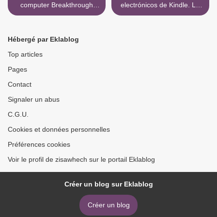
computer Breakthrough
electrónicos de Kindle. LA
Prayer: Where God Always
MUERTE EN VENECIA &
Hears and Answers MOBI
MARIO Y EL MAGO (22ª
CHM
ED) in Spanish de THOMAS
Hébergé par Eklablog
MANN 9788435018838 >
Top articles
Pages
Contact
Signaler un abus
C.G.U.
Cookies et données personnelles
Préférences cookies
Voir le profil de zisawhech sur le portail Eklablog
Créer un blog sur Eklablog
Créer un blog